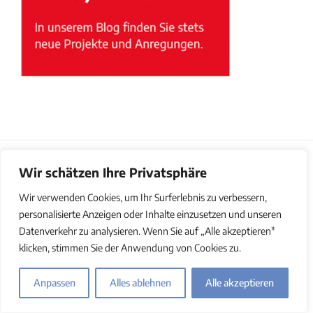
Wir schätzen Ihre Privatsphäre
© Copyright 2011-2025 | REFLECTO | All Rights Reserved |
Impressum
|
Datenschutz
|
AGB
|
Barrierefreiheitserklärung
Wir verwenden Cookies, um Ihr Surferlebnis zu verbessern,
personalisierte Anzeigen oder Inhalte einzusetzen und unseren
Datenverkehr zu analysieren. Wenn Sie auf „Alle akzeptieren"
klicken, stimmen Sie der Anwendung von Cookies zu.
Anpassen
Alles ablehnen
Alle akzeptieren